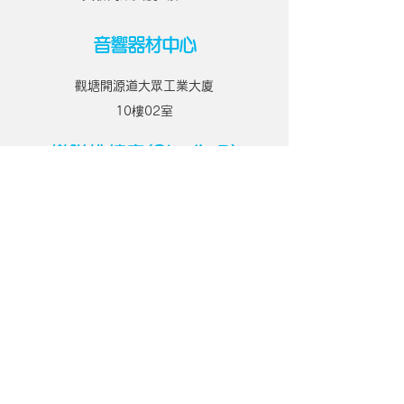
音響器材中心
觀塘開源道
大眾工業大廈
10樓02室
​樂隊排練室(StudioB)
旺角煙廠街9號
興發商業大廈8樓07室
​三角琴房
旺角煙廠街9號
興發商業大廈9樓07室
聯絡
Tel