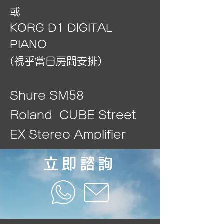
或
KORG D1 DIGITAL
PIANO
​(視乎當日房間安排)
Shure SM58
Roland CUBE Street
EX Stereo Amplifier
立即諮詢