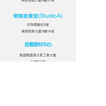
興發商業大廈9樓02室
樂隊排練室(StudioA)
旺角煙廠街9號
興發商業大廈9樓04室
音響器材中心
觀塘開源道
大眾工業大廈
10樓02室
​樂隊排練室(StudioB)
旺角煙廠街9號
興發商業大廈8樓07室
​三角琴房